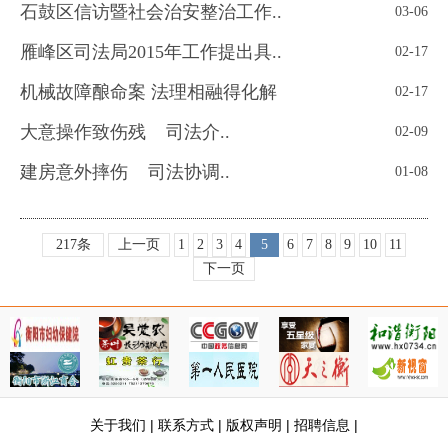
石鼓区信访暨社会治安整治工作..
03-06
雁峰区司法局2015年工作提出具..
02-17
机械故障酿命案 法理相融得化解
02-17
大意操作致伤残 司法介..
02-09
建房意外摔伤 司法协调..
01-08
217条
上一页
1
2
3
4
5
6
7
8
9
10
11
下一页
关于我们
|
联系方式
|
版权声明
|
招聘信息
|