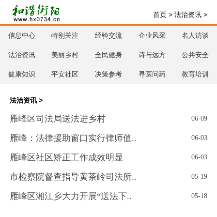
首页
>
法治资讯
>
信息中心
特别关注
经验交流
企业风采
名人访谈
法治资讯
美丽乡村
全民健身
诗与远方
公共安全
健康知识
平安社区
决策参考
寻医问药
教育培训
法治资讯
>
雁峰区司法局送法进乡村
06-09
雁峰：法律援助窗口实行律师值..
06-03
雁峰区社区矫正工作成效明显
06-03
市检察院督查指导黄茶岭司法所..
05-19
雁峰区湘江乡大力开展“送法下..
05-18