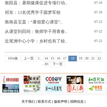
衡阳县：暑期健康促进专项行动..
07-10
祁东：12名优秀学子圆梦军校
07-29
衡南县宝盖：“暑假爱心课堂”..
07-23
从课堂到田间：衡师学子用青春..
07-22
近尾洲中心小学：乡村也有了校..
07-22
1654条
上一页
1
..
14
15
16
17
18
19
20
21
22
..
83
下一页
关于我们
|
联系方式
|
版权声明
|
招聘信息
|