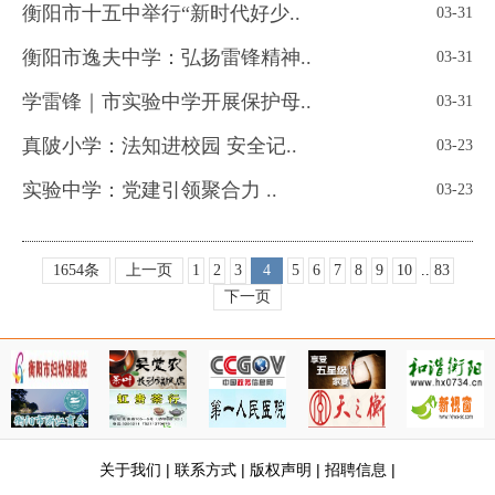
衡阳市十五中举行“新时代好少..
03-31
衡阳市逸夫中学：弘扬雷锋精神..
03-31
学雷锋｜市实验中学开展保护母..
03-31
真陂小学：法知进校园 安全记..
03-23
实验中学：党建引领聚合力 ..
03-23
1654条
上一页
1
2
3
4
5
6
7
8
9
10
..
83
下一页
关于我们
|
联系方式
|
版权声明
|
招聘信息
|