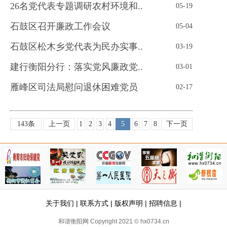
26名党代表专题调研农村环境和..
05-19
石鼓区召开廉政工作会议
05-04
石鼓区松木乡党代表为民办实事..
03-19
建行衡阳分行：落实党风廉政党..
03-01
雁峰区司法局慰问退休困难党员
02-17
143条
上一页
1
2
3
4
5
6
7
8
下一页
关于我们
|
联系方式
|
版权声明
|
招聘信息
|
和谐衡阳网 Copyright 2021 © hx0734.cn